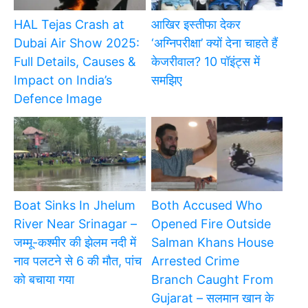
HAL Tejas Crash at
आखिर इस्तीफा देकर
Dubai Air Show 2025:
‘अग्निपरीक्षा’ क्यों देना चाहते हैं
Full Details, Causes &
केजरीवाल? 10 पॉइंट्स में
Impact on India’s
समझिए
Defence Image
Boat Sinks In Jhelum
Both Accused Who
River Near Srinagar –
Opened Fire Outside
जम्मू-कश्मीर की झेलम नदी में
Salman Khans House
नाव पलटने से 6 की मौत, पांच
Arrested Crime
को बचाया गया
Branch Caught From
Gujarat – सलमान खान के