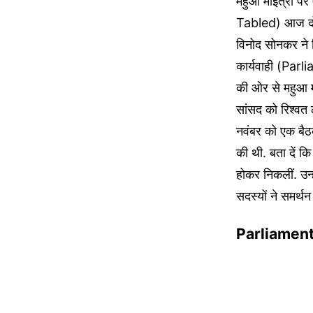
महुआ मोइत्रा 
Tabled) आज दोपह
विनोद सोनकर ने र
कार्यवाही (Parl
की ओर से महुआ मो
सांसद को रिश्वत 
नवंबर को एक बैठक
की थी. बता दें क
होकर निकलीं. उन्
सदस्यों ने समर्थ
Parliamen