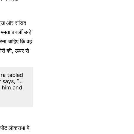
रमुख और सांसद
मता बनर्जी उन्हें
 करना चाहिए कि वह
चोरी की, ऊपर से
ra tabled
 says, “…
l him and
र्ट लोकसभा में