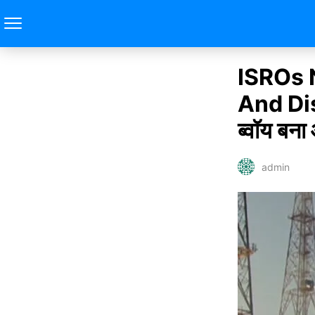
ISROs 
And Dis
ब्वॉय बन
admin