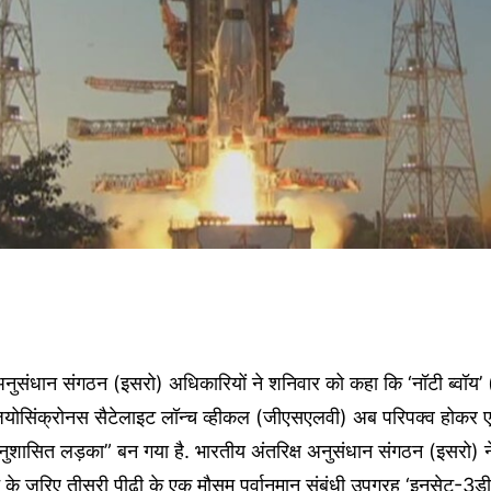
अनुसंधान संगठन (इसरो) अधिकारियों ने शनिवार को कहा कि ‘नॉटी ब्वॉय’
ियोसिंक्रोनस सैटेलाइट लॉन्च व्हीकल (जीएसएलवी) अब परिपक्व होकर ए
ुशासित लड़का” बन गया है. भारतीय अंतरिक्ष अनुसंधान संगठन (इसरो) 
े जरिए तीसरी पीढ़ी के एक मौसम पूर्वानुमान संबंधी उपग्रह ‘इनसेट-3ड