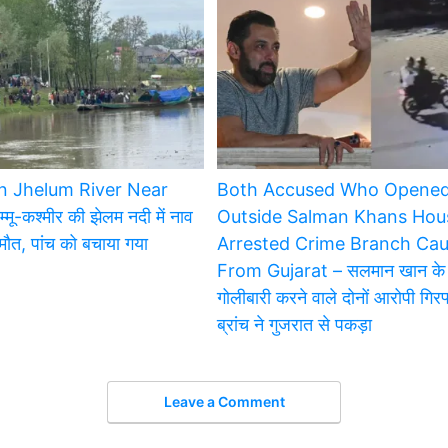
In Jhelum River Near
Both Accused Who Opened
ू-कश्मीर की झेलम नदी में नाव
Outside Salman Khans Hou
मौत, पांच को बचाया गया
Arrested Crime Branch Ca
From Gujarat – सलमान खान के 
गोलीबारी करने वाले दोनों आरोपी गिरफ
ब्रांच ने गुजरात से पकड़ा
Leave a Comment