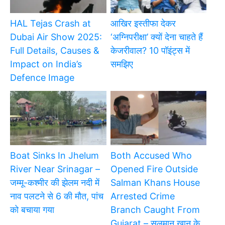
HAL Tejas Crash at
आखिर इस्तीफा देकर
Dubai Air Show 2025:
‘अग्निपरीक्षा’ क्यों देना चाहते हैं
Full Details, Causes &
केजरीवाल? 10 पॉइंट्स में
Impact on India’s
समझिए
Defence Image
Boat Sinks In Jhelum
Both Accused Who
River Near Srinagar –
Opened Fire Outside
जम्मू-कश्मीर की झेलम नदी में
Salman Khans House
नाव पलटने से 6 की मौत, पांच
Arrested Crime
को बचाया गया
Branch Caught From
Gujarat – सलमान खान के