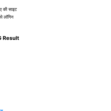
ीए की साइट
को लॉगिन
UG Result