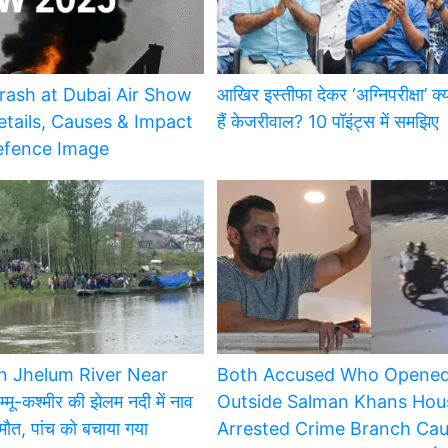
rash at Dubai Air Show
आखिर इस्तीफा देकर ‘अग्निपरीक्षा’ क्यो
etails, Causes & Impact
हैं केजरीवाल? 10 पॉइंट्स में समझिए
Defence Image
In Jhelum River Near
Both Accused Who Opened
ू-कश्मीर की झेलम नदी में नाव
Outside Salman Khans Hou
मौत, पांच को बचाया गया
Arrested Crime Branch Ca