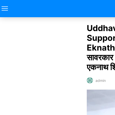
Uddhav
Suppor
Eknath S
सावरकार 
एकनाथ शि
admin