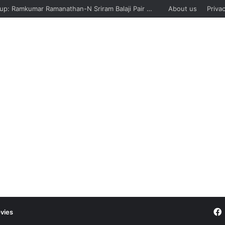
Davis Cup: Ramkumar Ramanathan-N Sriram Balaji Pair And Siddharth Vishwakarma Lose, India Suffer Sixth Defeat Against Sweden
About us
Privac
vies