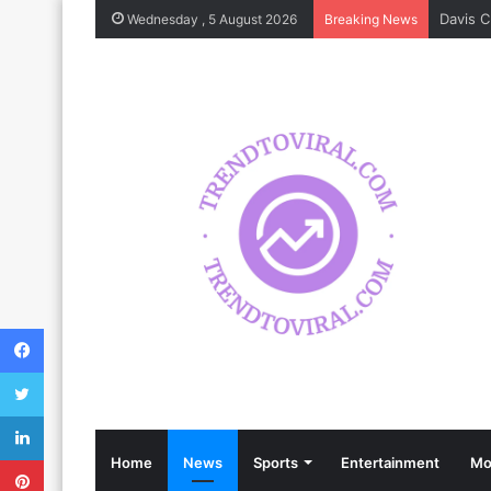
Wednesday , 5 August 2026
Breaking News
Facebook
Twitter
LinkedIn
Pinterest
Home
News
Sports
Entertainment
Mo