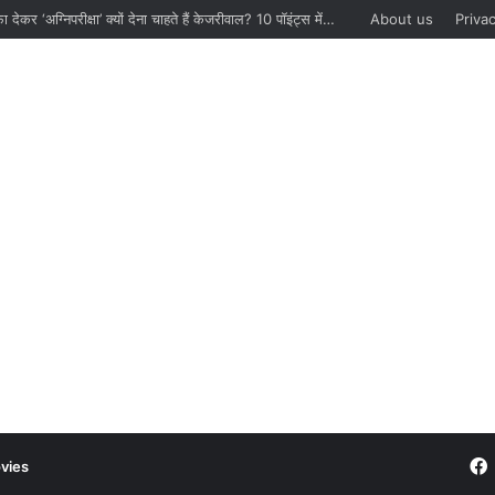
आखिर इस्तीफा देकर ‘अग्निपरीक्षा’ क्यों देना चाहते हैं केजरीवाल? 10 पॉइंट्स में समझिए
About us
Privac
vies