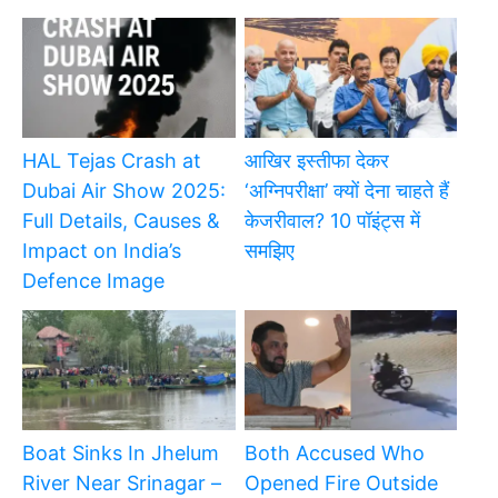
HAL Tejas Crash at
आखिर इस्तीफा देकर
Dubai Air Show 2025:
‘अग्निपरीक्षा’ क्यों देना चाहते हैं
Full Details, Causes &
केजरीवाल? 10 पॉइंट्स में
Impact on India’s
समझिए
Defence Image
Boat Sinks In Jhelum
Both Accused Who
River Near Srinagar –
Opened Fire Outside