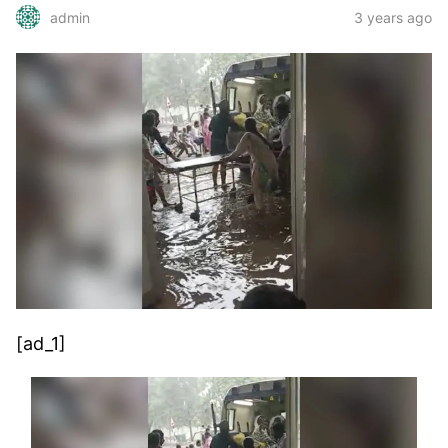
3 years ago
admin
[ad_1]