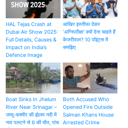
HAL Tejas Crash at
आखिर इस्तीफा देकर
Dubai Air Show 2025:
‘अग्निपरीक्षा’ क्यों देना चाहते हैं
Full Details, Causes &
केजरीवाल? 10 पॉइंट्स में
Impact on India’s
समझिए
Defence Image
Boat Sinks In Jhelum
Both Accused Who
River Near Srinagar –
Opened Fire Outside
जम्मू-कश्मीर की झेलम नदी में
Salman Khans House
नाव पलटने से 6 की मौत, पांच
Arrested Crime