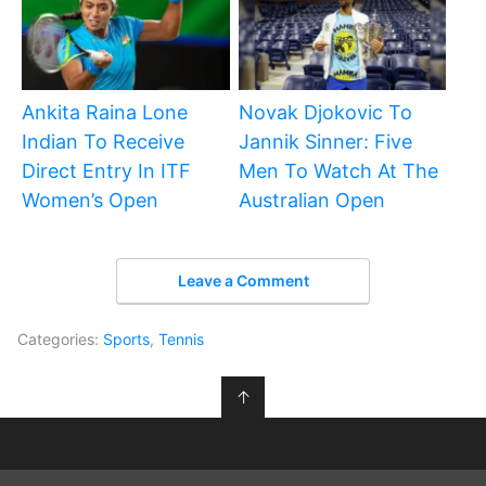
Ankita Raina Lone
Novak Djokovic To
Indian To Receive
Jannik Sinner: Five
Direct Entry In ITF
Men To Watch At The
Women’s Open
Australian Open
Leave a Comment
Categories:
Sports
,
Tennis
↑