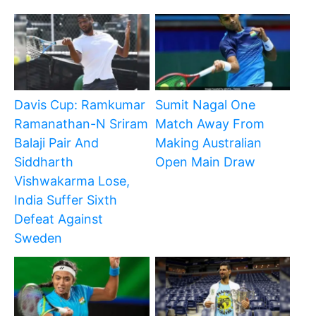
Davis Cup: Ramkumar
Sumit Nagal One
Ramanathan-N Sriram
Match Away From
Balaji Pair And
Making Australian
Siddharth
Open Main Draw
Vishwakarma Lose,
India Suffer Sixth
Defeat Against
Sweden