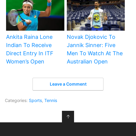
Ankita Raina Lone
Novak Djokovic To
Indian To Receive
Jannik Sinner: Five
Direct Entry In ITF
Men To Watch At The
Women’s Open
Australian Open
Leave a Comment
Categories:
Sports
,
Tennis
↑