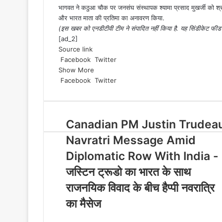
भागवत ने कठुआ चौक पर जनसंघ संस्थापक श्यामा प्रसाद मुखर्जी को श्रद्
और भारत माता की प्रतिमा का अनावरण किया.
(इस खबर को एनडीटीवी टीम ने संपादित नहीं किया है. यह सिंडीकेट फीड
[ad_2]
Source link
Facebook
Twitter
L
P
M
M
W
T
S
Show More
i
i
e
e
h
e
h
Facebook
Twitter
n
L
n
P
s
M
s
M
a
W
l
a
T
S
k
i
t
i
s
e
s
e
t
h
e
r
e
h
e
n
e
n
e
s
e
s
s
a
g
e
l
a
d
k
r
t
n
s
n
s
A
t
r
v
e
r
Canadian PM Justin Trudea
I
e
e
e
g
e
g
e
p
s
a
i
g
e
n
d
s
r
e
n
e
n
p
A
m
a
r
v
Navratri Message Amid
I
t
e
r
g
r
g
p
E
a
i
Diplomatic Row With India -
n
s
e
e
p
m
m
a
t
r
r
a
E
जस्टिन ट्रूडो का भारत के साथ
i
m
l
a
राजनयिक विवाद के बीच हैप्पी नवरात्रि
i
का मैसेज
l