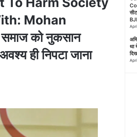
 To Harm Society
s
Co
e
सीट 
ith: Mohan
BJP
Apr
समाज को नुकसान
अमि
था 
े अवश्य ही निपटा जाना
दिख
Apr