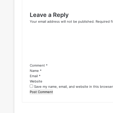
Leave a Reply
Your email address will not be published.
Required f
Comment
*
Name
*
Email
*
Website
Save my name, email, and website in this browser
Facebook
Twitter
LinkedIn
Pinterest
Messenger
Messenger