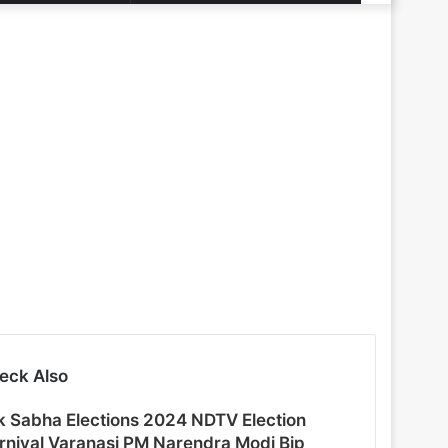
News
skin
for
eck Also
k Sabha Elections 2024 NDTV Election
rnival Varanasi PM Narendra Modi Bjp