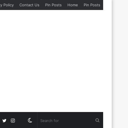
y Policy
Contact Us
Pin Posts
Home
Pin Posts
Facebook
Twitter
Instagram
Google
Switch
Search