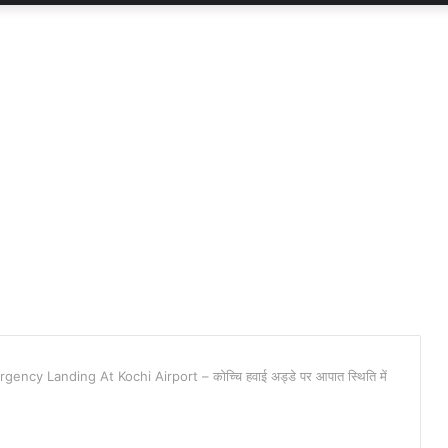
ncy Landing At Kochi Airport – कोच्चि हवाई अड्डे पर आपात स्थिति में