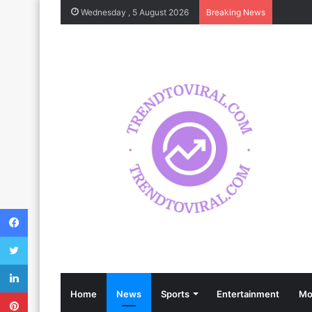
Wednesday , 5 August 2026
Breaking News
Facebook
Twitter
LinkedIn
Pinterest
Home
News
Sports
Entertainment
Mo