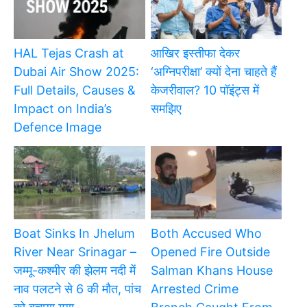
HAL Tejas Crash at
आखिर इस्तीफा देकर
Dubai Air Show 2025:
‘अग्निपरीक्षा’ क्यों देना चाहते हैं
Full Details, Causes &
केजरीवाल? 10 पॉइंट्स में
Impact on India’s
समझिए
Defence Image
Boat Sinks In Jhelum
Both Accused Who
River Near Srinagar –
Opened Fire Outside
जम्मू-कश्मीर की झेलम नदी में
Salman Khans House
नाव पलटने से 6 की मौत, पांच
Arrested Crime