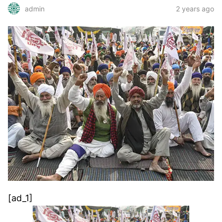
2 years ago
admin
[ad_1]