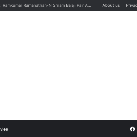
Davis Cup: Ramkumar Ramanathan-N Sriram Balaji Pair And Siddharth Vishwakarma Lose, India Suffer Sixth Defeat Against Sweden
About us
Privac
vies