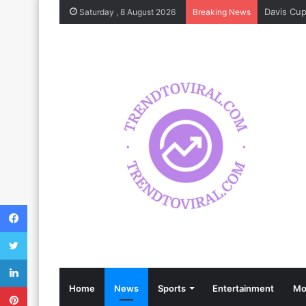
Saturday , 8 August 2026
Breaking News
Facebook
Twitter
LinkedIn
Pinterest
Home
News
Sports
Entertainment
Mo