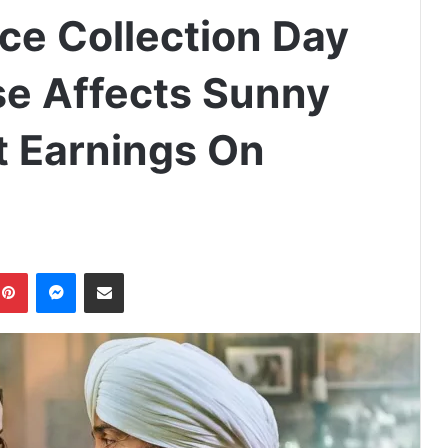
ce Collection Day
e Affects Sunny
t Earnings On
Pinterest
Messenger
Share via Email