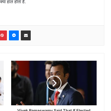
क्या हाल होता है.
Pinterest
Messenger
Share via Email
Vivek Ramaswamy Said That If Elected