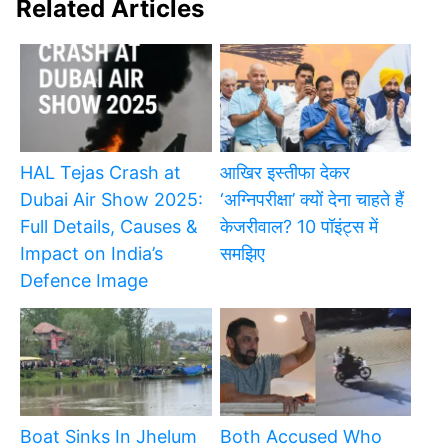
Related Articles
HAL Tejas Crash at
आखिर इस्तीफा देकर
Dubai Air Show 2025:
‘अग्निपरीक्षा’ क्यों देना चाहते हैं
Full Details, Causes &
केजरीवाल? 10 पॉइंट्स में
Impact on India’s
समझिए
Defence Image
Boat Sinks In Jhelum
Both Accused Who