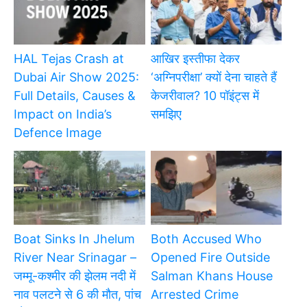
HAL Tejas Crash at
आखिर इस्तीफा देकर
Dubai Air Show 2025:
‘अग्निपरीक्षा’ क्यों देना चाहते हैं
Full Details, Causes &
केजरीवाल? 10 पॉइंट्स में
Impact on India’s
समझिए
Defence Image
Boat Sinks In Jhelum
Both Accused Who
River Near Srinagar –
Opened Fire Outside
जम्मू-कश्मीर की झेलम नदी में
Salman Khans House
नाव पलटने से 6 की मौत, पांच
Arrested Crime