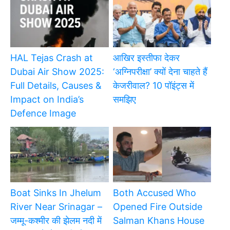
HAL Tejas Crash at
आखिर इस्तीफा देकर
Dubai Air Show 2025:
‘अग्निपरीक्षा’ क्यों देना चाहते हैं
Full Details, Causes &
केजरीवाल? 10 पॉइंट्स में
Impact on India’s
समझिए
Defence Image
Boat Sinks In Jhelum
Both Accused Who
River Near Srinagar –
Opened Fire Outside
जम्मू-कश्मीर की झेलम नदी में
Salman Khans House