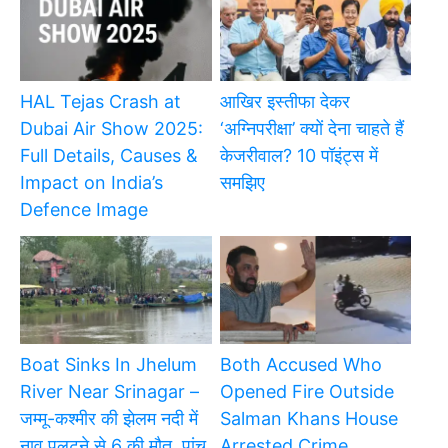
HAL Tejas Crash at
आखिर इस्तीफा देकर
Dubai Air Show 2025:
‘अग्निपरीक्षा’ क्यों देना चाहते हैं
Full Details, Causes &
केजरीवाल? 10 पॉइंट्स में
Impact on India’s
समझिए
Defence Image
Boat Sinks In Jhelum
Both Accused Who
River Near Srinagar –
Opened Fire Outside
जम्मू-कश्मीर की झेलम नदी में
Salman Khans House
नाव पलटने से 6 की मौत, पांच
Arrested Crime