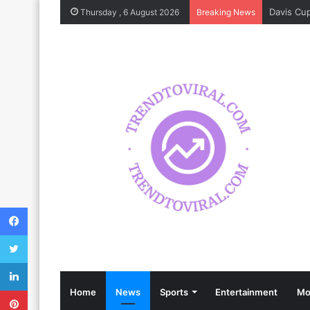
Thursday , 6 August 2026
Breaking News
Facebook
Twitter
LinkedIn
Pinterest
Home
News
Sports
Entertainment
Mo