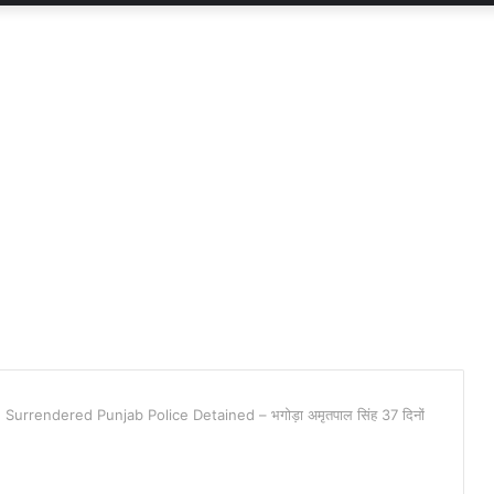
Surrendered Punjab Police Detained – भगोड़ा अमृतपाल सिंह 37 दिनों