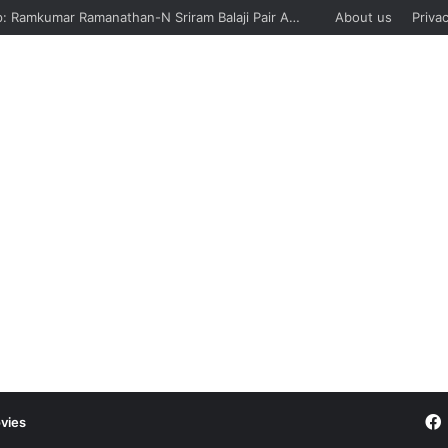
Davis Cup: Ramkumar Ramanathan-N Sriram Balaji Pair And Siddharth Vishwakarma Lose, India Suffer Sixth Defeat Against Sweden
About us
Privac
vies