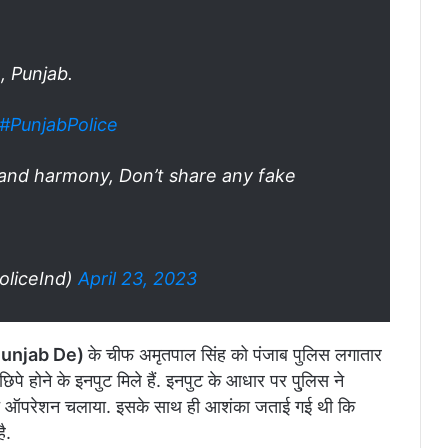
, Punjab.
#PunjabPolice
 and harmony, Don’t share any fake
oliceInd)
April 23, 2023
Punjab De)
के चीफ अमृतपाल सिंह को पंजाब पुलिस लगातार
पे होने के इनपुट मिले हैं. इनपुट के आधार पर पु्लिस ने
र्च ऑपरेशन चलाया. इसके साथ ही आशंका जताई गई थी कि
है.