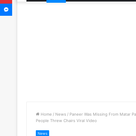
Messenger
Home
/
News
/
Paneer Was Missing From Matar Pa
People Threw Chairs Viral Video
News