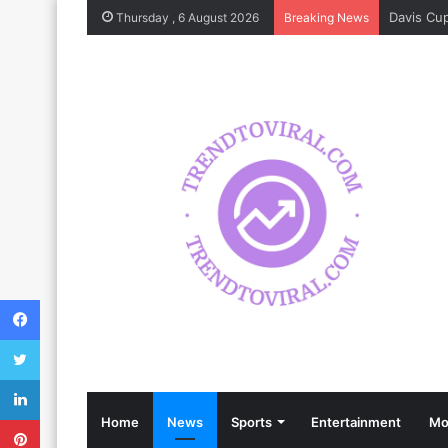
Thursday , 6 August 2026
Breaking News
Facebook
Twitter
LinkedIn
Pinterest
Home
News
Sports
Entertainment
Mo