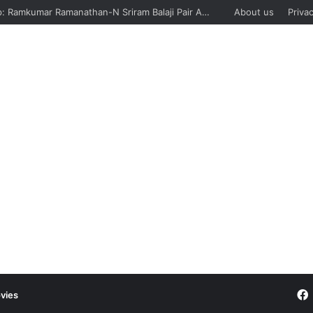
Boat Sinks In Jhelum River Near Srinagar – जम्मू-कश्मीर की झेलम नदी में नाव पलटने से 6 की मौत, पांच को बचाया गया
About us
Privac
vies