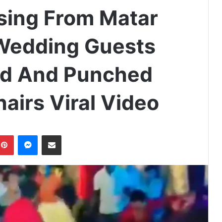
sing From Matar
 Wedding Guests
ed And Punched
airs Viral Video
Pinterest
Messenger
Share via Email