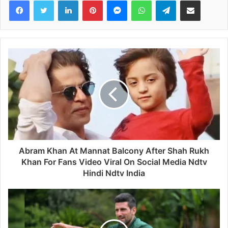
LinkedIn
Pinterest
Messenger
WhatsApp
Telegram
Share via Email
Boat Sinks In Jhelum River Near Srinagar –
जम्मू-कश्मीर की झेलम नदी में नाव पलटने से 6 की मौत, पांच
को बचाया गया
April 16, 2024
Both Accused Who Opened Fire Outside
Salman Khans House Arrested Crime
Branch Caught From Gujarat – सलमान खान के
घर के बाहर गोलीबारी करने वाले दोनों आरोपी गिरफ्तार, क्राइम
ब्रांच ने गुजरात से पकड़ा
April 15, 2024
Abram Khan At Mannat Balcony After Shah Rukh
Khan For Fans Video Viral On Social Media Ndtv
नई दिल्ली:
Hindi Ndtv India
शाहरुख खान की फिल्म ‘पठान’ का जलवा बॉक्स ऑफिस पर देखने
को मिल रहा है. जहां फिल्म ने वीक डे पर करोड़ों का कारोबार किया
है तो वहीं वीकेंड पर फिल्म की जबरदस्त कमाई हुई है. वहीं अब फिल्म