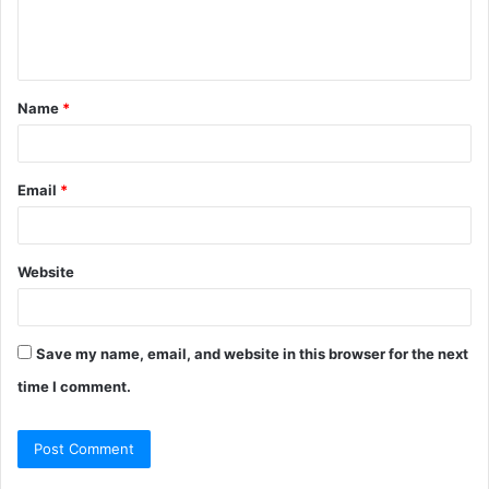
550 Crs..
— Ramesh Bala (@rameshlaus)
Name
*
January 30, 2023
Email
*
पठान की चौथे दिन की कमाई की बात करें तो तीसरे दिन फिल्म के
कलेक्शन में गिरावट देखने के बाद शाहरुख की फिल्म ने एक बार फिर
छलांग लगाई थी और भारत में करीब 52 करोड़ रुपये का कलेक्शन
Website
किया, जिसके बाद चारों दिन की कमाई मिलाकर 200 करोड़ का
आंकड़ा पार हो गया था. जबकि दुनिया भर में फिल्म ने 400 करोड़ से
ज्यादा का कलेक्शन किया था.
Save my name, email, and website in this browser for the next
time I comment.
बता दें, शाहरुख खान, दीपिका पादुकोण और जॉन अब्राहम स्टारर
फिल्म पठान एक एक्शन फिल्म है, जिसमें आशुतोष राणा और डिंपल
कपाड़िया अहम किरदारों में नजर आ रहे हैं. वहीं किंग खान पठान से
चार साल बाद बड़े पर्दे पर धमाकेदार वापसी करते हुए दिखाई दे रहे