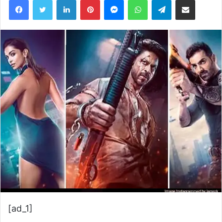
LinkedIn
Pinterest
Messenger
WhatsApp
Telegram
Share via Email
[ad_1]