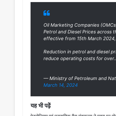
Oil Marketing Companies (OMCs)
Petrol and Diesel Prices across 
effective from 15th March 2024
Reduction in petrol and diesel p
reduce operating costs for ove
— Ministry of Petroleum and N
March 14, 2024
यह भी पढ़ें