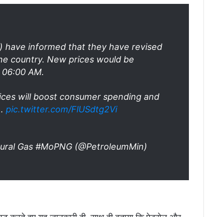
 have informed that they have revised
the country. New prices would be
, 06:00 AM.
rices will boost consumer spending and
r…
pic.twitter.com/FlUSdtg2Vi
atural Gas #MoPNG (@PetroleumMin)