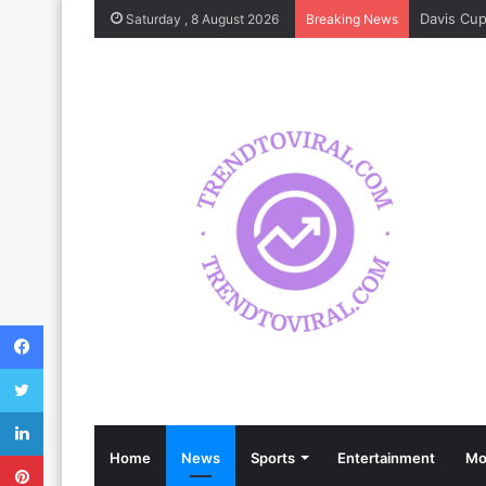
Saturday , 8 August 2026
Breaking News
Facebook
Twitter
LinkedIn
Pinterest
Home
News
Sports
Entertainment
Mo