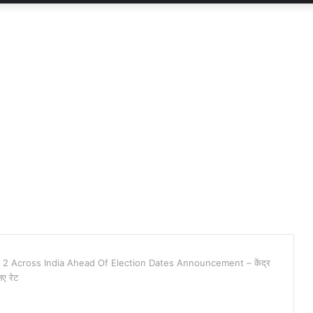
 2 Across India Ahead Of Election Dates Announcement – केंद्र
नए रेट