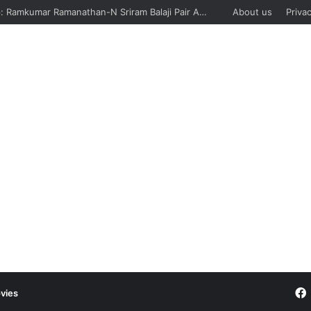
Boat Sinks In Jhelum River Near Srinagar – जम्मू-कश्मीर की झेलम नदी में नाव पलटने से 6 की मौत, पांच को बचाया गया
About us
Privac
vies