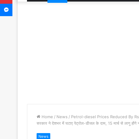
Messenger
Home
/
News
/
Petrol-diesel Prices Reduced By Rs
सरकार ने देशभर में घटाए पेट्रोल-डीजल के दाम, 15 मार्च से लागू होंगे 
News