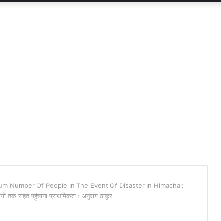
mum Number Of People In The Event Of Disaster In Himachal:
ों तक राहत पहुंचाना प्राथमिकता : अनुराग ठाकुर