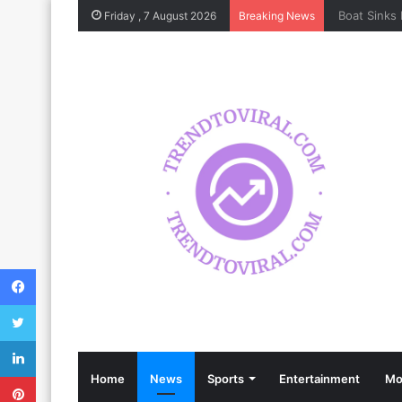
Friday , 7 August 2026
Breaking News
Facebook
Twitter
LinkedIn
Pinterest
Home
News
Sports
Entertainment
Mo