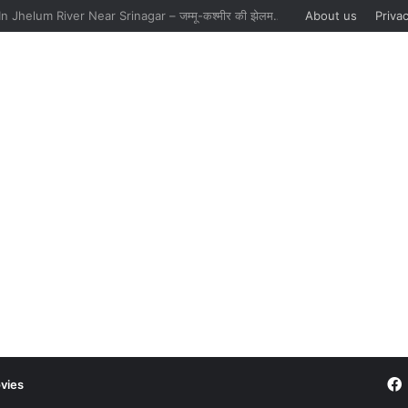
Boat Sinks In Jhelum River Near Srinagar – जम्मू-कश्मीर की झेलम नदी में नाव पलटने से 6 की मौत, पांच को बचाया गया
About us
Privac
vies