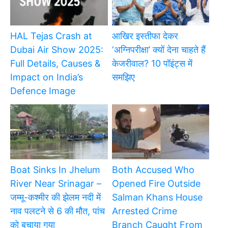
HAL Tejas Crash at
आखिर इस्तीफा देकर
Dubai Air Show 2025:
‘अग्निपरीक्षा’ क्यों देना चाहते हैं
Full Details, Causes &
केजरीवाल? 10 पॉइंट्स में
Impact on India’s
समझिए
Defence Image
Boat Sinks In Jhelum
Both Accused Who
River Near Srinagar –
Opened Fire Outside
जम्मू-कश्मीर की झेलम नदी में
Salman Khans House
नाव पलटने से 6 की मौत, पांच
Arrested Crime
को बचाया गया
Branch Caught From