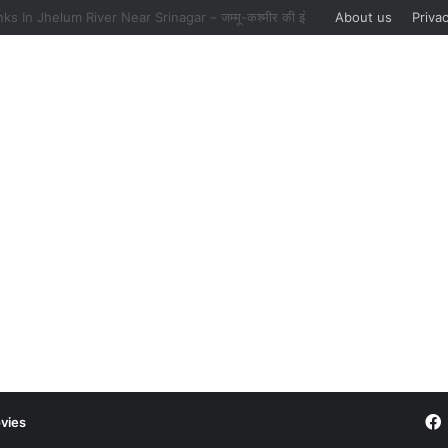
Boat Sinks In Jhelum River Near Srinagar – जम्मू-कश्मीर की झेलम नदी में नाव पलटने से 6 की मौत, पांच को बचाया गया
About us
Privac
vies