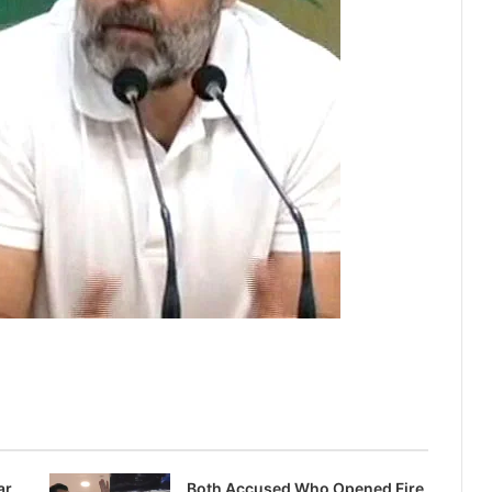
ar
Both Accused Who Opened Fire