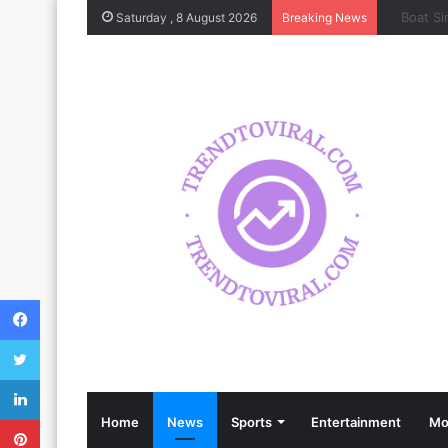
Saturday , 8 August 2026
Breaking News
Facebook
Twitter
LinkedIn
Pinterest
Home
News
Sports
Entertainment
Mo