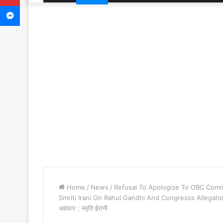
Messenger
Home
/
News
/
Refusal To Apologize To OBC Commun
Smriti Irani On Rahul Gandhi And Congresss Allegations – 
अहंकार : स्मृति ईरानी