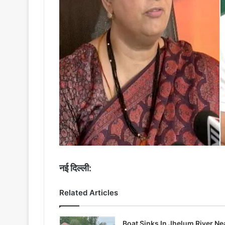
नई दिल्ली:
Related Articles
Boat Sinks In Jhelum River Ne