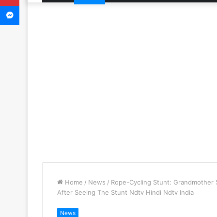
Messenger
Home
/
News
/
Rope-Cycling Stunt: Grandmother S
After Seeing The Stunt Ndtv Hindi Ndtv India
News