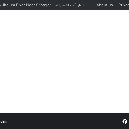
Boat Sinks In Jhelum River Near Srinagar – जम्मू-कश्मीर की झेलम नदी में नाव पलटने से 6 की मौत, पांच को बचाया गया
About us
Privac
vies