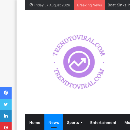
Friday , 7 August 2026
Breaking News
Facebook
Twitter
LinkedIn
Pinterest
Home
News
Sports
Entertainment
Mo