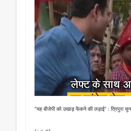
“यह बीजेपी को उखाड़ फेंकने की लड़ाई” : त्रिपुरा चु