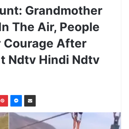
tunt: Grandmother
In The Air, People
 Courage After
t Ndtv Hindi Ndtv
Pinterest
Messenger
Share via Email