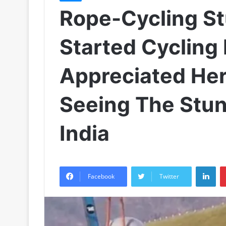
Rope-Cycling S
Started Cycling 
Appreciated Her
Seeing The Stun
India
LinkedIn
Facebook
Twitter