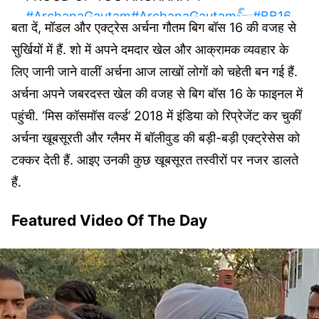
#ArchanaGautam
#ArchanaGautam𓃵
#BB16
बता दें, मॉडल और एक्ट्रेस अर्चना गौतम बिग बॉस 16 की वजह से
#BiggBoss
#BiggBoss16
#PriyankaChaharCho
udhary
#VoteForArchana
pic.twitter.com/glUn
सुर्खियों में हैं. शो में अपने दमदार खेल और आक्रामक व्यवहार के
g5kWRQ
लिए जानी जाने वालीं अर्चना आज लाखों लोगों को चहेती बन गई हैं.
अर्चना अपने जबरदस्त खेल की वजह से बिग बॉस 16 के फाइनल में
— 𝑨𝒏𝒂𝒚𝒂 ♛ (@anayabananaxe)
February 12,
पहुंची. ‘मिस कॉसमॉस वर्ल्ड’ 2018 में इंडिया को रिप्रेजेंट कर चुकीं
2023
अर्चना खूबसूरती और ग्लैमर में बॉलीवुड की बड़ी-बड़ी एक्ट्रेसेस को
टक्कर देती हैं. आइए उनकी कुछ खूबसूरत तस्वीरों पर नजर डालते
हैं.
Featured Video Of The Day