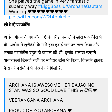
She played the game in very fantastic
superbly way
#BiggBoss16
#ArchanaGautam
Winning ❤❤❤❤❤❤❤❤❤
pic.twitter.com/WQt4qpkeLe
शो में दी परफॉर्मेंस
— Aɱɾιƚα Aɾσɾα (@a46817283)
February 12,
अर्चना गौतम ने बिग बॉस 16 के ग्रैंड फिनाले में डांस परफॉर्मेंस भी
2023
दी. अर्चना ने श्रीदेवी के गाने हवा हवाई गाने पर डांस किया और
उनका परफॉर्मेंस बहुत ही कमाल की थी. इसके अलावा उन्होंने
अनारकली डिस्को चली पर मजेदार डांस भी किया, जिसकी झलक
फैंस को प्रोमो में भी देखने को मिली है.
ARCHANA IS AWESOME HER BAJAOING
STAN WAS SO GOOD LOVE THIS 🔥👏🏻❤️
VEERANGANA ARCHANA
PROUD OF YOU ARCHANA ❤️