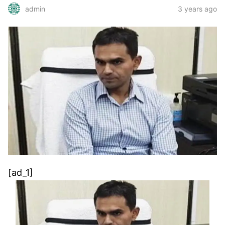
3 years ago
admin
[ad_1]