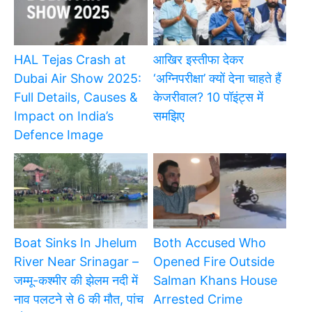
HAL Tejas Crash at
आखिर इस्तीफा देकर
Dubai Air Show 2025:
‘अग्निपरीक्षा’ क्यों देना चाहते हैं
Full Details, Causes &
केजरीवाल? 10 पॉइंट्स में
Impact on India’s
समझिए
Defence Image
Boat Sinks In Jhelum
Both Accused Who
River Near Srinagar –
Opened Fire Outside
जम्मू-कश्मीर की झेलम नदी में
Salman Khans House
नाव पलटने से 6 की मौत, पांच
Arrested Crime