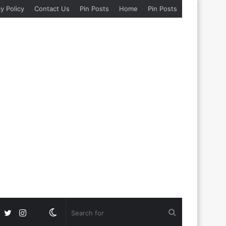
y Policy
Contact Us
Pin Posts
Home
Pin Posts
Facebook
Twitter
Instagram
Google
Switch
Search