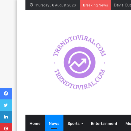
Thursday , 6 August 2026
Breaking News
Facebook
Twitter
LinkedIn
Pinterest
Home
News
Sports
Entertainment
Mo