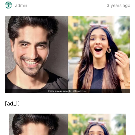
3 years ago
admin
[ad_1]