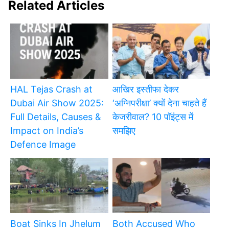
Related Articles
HAL Tejas Crash at
आखिर इस्तीफा देकर
Dubai Air Show 2025:
‘अग्निपरीक्षा’ क्यों देना चाहते हैं
Full Details, Causes &
केजरीवाल? 10 पॉइंट्स में
Impact on India’s
समझिए
Defence Image
Boat Sinks In Jhelum
Both Accused Who