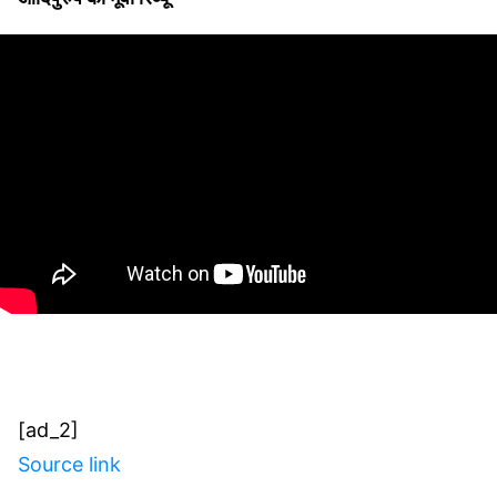
[ad_2]
Source link