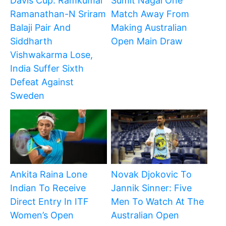
Davis Cup: Ramkumar
Sumit Nagal One
Ramanathan-N Sriram
Match Away From
Balaji Pair And
Making Australian
Siddharth
Open Main Draw
Vishwakarma Lose,
India Suffer Sixth
Defeat Against
Sweden
Ankita Raina Lone
Novak Djokovic To
Indian To Receive
Jannik Sinner: Five
Direct Entry In ITF
Men To Watch At The
Women’s Open
Australian Open