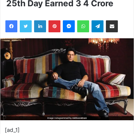
25th Day Earned 3 4 Crore
LinkedIn
Pinterest
Messenger
WhatsApp
Telegram
Share via Email
[ad_1]