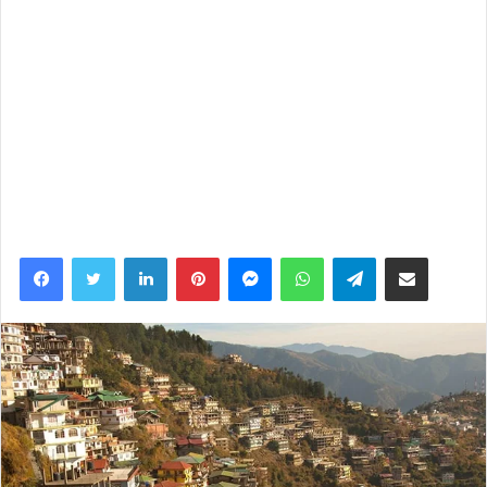
#Exclusive
Final Numbers: All India
NBOC on 17th & 18th Feb
2023
#AntMan
: 9 + 9.50 = 18.50
cr
#Shehzada
: 6 + 7 = 13 cr
(1+1 free)
#Pathaan
: 2.25 + 3.45 =
5.70 cr
(₹ 200 Flat)
https://t.co/qYBTlLXI2c
pic.twitter.co
m/2sWz4LLA7A
— Box Office Worldwide
(@BOWorldwide)
February 18, 2023