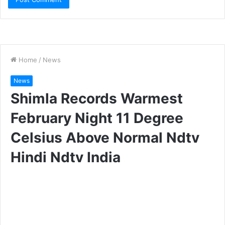
m/26WtNJzfOC
— Box Office Worldwide
(@BOWorldwide)
February 18, 2023
25वें दिन की कलेक्शन की बात करें तो शुरुआती रुझानों के अनुसार,
पठान ने वीकेंड यानी शनिवार को 3.50-4 करोड़ की कमाई की है,
जो कि शुक्रवार की तुलना में बड़ा आंकड़ा है. वहीं भारतीय बॉक्स
ऑफिस पर अब कुल 511.60-512.10 करोड़ की कमाई हो गई है.
पता हो कि यशराज फिल्मस ने वीकेंड यानी शनिवार और रविवार को
पठान की टिकट मात्र 200 रुपये की कर दी है, जिसके चलते
रविवार को भी आंकड़ा बढ़ने के आसार हैं.