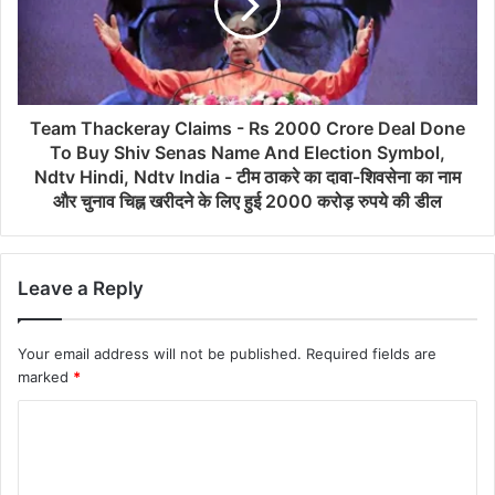
के चलते एंट-मैन 3 और शहजादा के रिलीज होने के बाद भी शनिवार
यानी रिलीज के 25वें दिन भी फिल्म की कमाई का आंकड़ा जारी है.
यह भी पढ़ें
Team Thackeray Claims - Rs 2000 Crore Deal Done
To Buy Shiv Senas Name And Election Symbol,
चार साल बाद शाहरुख खान ने सिल्वर स्क्रीन पर वापसी की है. वहीं
Ndtv Hindi, Ndtv India - टीम ठाकरे का दावा-शिवसेना का नाम
अपने एब्स और एक्शन से उन्होंने फैंस को फिल्म देखने के लिए मजबूर
और चुनाव चिह्न खरीदने के लिए हुई 2000 करोड़ रुपये की डील
कर दिया है, जिसके चलते वर्ल्ड वाइड फिल्म 1000 करोड़ के क्लब
में शामिल होने की दौड़ में है. जबकि भारत में 500 करोड़ का आंकड़ा
पार कर चुकी है.
Leave a Reply
Your email address will not be published.
Required fields are
marked
*
#EXCLUSIVE
#Pathaan
Week 1: 364.15 cr (351 cr in Hindi)