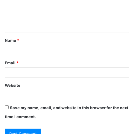
Week 2: 94.75 cr Nett (91.5 cr Nett
Hindi)
Week 3: 46.85 cr Nett (46.65 cr Nett
Hindi)
Name
*
4th Week
Email
*
Day 25: 3.45 cr Nett [0.10 cr]
Website
Total Domestic Nett
493.70 cr Nett only Hindi
Save my name, email, and website in this browser for the next
511.55 cr (17.85 cr Nett south
time I comment.
languages)
https://t.co/n4i1RYmpi7
pic.twitter.co